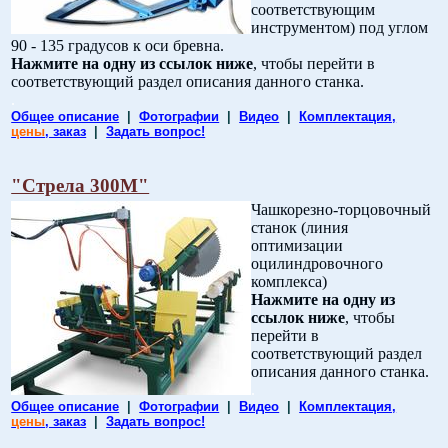
соответствующим
инструментом) под углом
90 - 135 градусов к оси бревна.
Нажмите на одну из ссылок ниже
, чтобы перейти в
соответствующий раздел описания данного станка.
.
Общее описание
|
Фотографии
|
Видео
|
Комплектация,
цены
, заказ
|
Задать вопрос!
"Стрела 300М"
Чашкорезно-торцовочный
станок (линия
оптимизации
оцилиндровочного
комплекса)
Нажмите на одну из
ссылок ниже
, чтобы
перейти в
соответствующий раздел
описания данного станка.
.
Общее описание
|
Фотографии
|
Видео
|
Комплектация,
цены
, заказ
|
Задать вопрос!