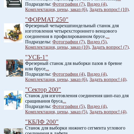
Подразделы:
Фотографии (7)
,
Видео (4)
,
Комплектация, цены, заказ (6)
,
Задать вопрос! (10)
.
"ФОРМАТ 250"
Фрезерный четырехшпиндельный станок для
изготовления четырехстороннего венцового
соединения в профилированном брусе.
...
Подразделы:
Фотографии (7)
,
Видео (5)
,
Комплектация, цены, заказ (10)
,
Задать вопрос! (7)
.
"УСБ-1"
Фрезерный станок для выборки пазов в бревне
или брусе
...
Подразделы:
Фотографии (4)
,
Видео (4)
,
Комплектация, цены, заказ (6)
,
Задать вопрос! (4)
.
"Сектор 200"
Станок для изготовления соединения шип-паз для
сращивания бруса
...
Подразделы:
Фотографии (5)
,
Видео (4)
,
Комплектация, цены, заказ (5)
,
Задать вопрос! (4)
.
"КБЛФ 200"
Станок для выборки нижнего сегмента углового
соединения в лафете.
...