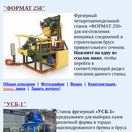
"ФОРМАТ 250"
Фрезерный
четырехшпиндельный
станок «ФОРМАТ 250»
для изготовления
венцовых соединений в
строительном брусе
прямоугольного сечения.
Нажмите на одну из
ссылок ниже
, чтобы
перейти в
соответствующий раздел
описания данного станка.
.
Общее описание
|
Фотографии
|
Видео
|
Комплектация,
цены
, заказ
|
Задать вопрос!
"УСБ-1"
Станок фрезерный
«УСБ-1»
предназначен для выборки пазов
различной формы в торцах
оцилиндрованного бревна и бруса