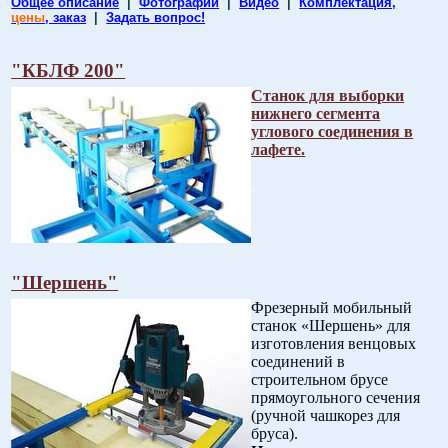
Общее описание
|
Фотографии
|
Видео
|
Комплектация,
цены
, заказ
|
Задать вопрос!
"КБЛФ 200"
Станок для выборки
нижнего сегмента
углового соединения в
лафете.
.
"Шершень"
Фрезерный мобильный
станок «Шершень» для
изготовления венцовых
соединений в
строительном брусе
прямоугольного сечения
(ручной чашкорез для
бруса).