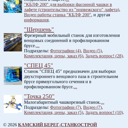
"КБЛФ 200" для выборки фасонной чашки в
лафете (строительство из "норвежского" лафета)
,
Видео работы станка "КБЛФ 200"
, и другая
информация
.
"Шершень"
Фрезерный мобильный станок для изготовления
венцовых соединений в профилированном
брусе.
...
Подразделы:
Фотографии (4)
,
Видео (5)
,
Комплектация, цены, заказ (6)
,
Задать вопрос! (28)
.
"СПЕЦ 45"
Станок "СПЕЦ 45" предназначен для выборки
двухстороннего венцового паза в строительном
брусе прямоугольного сечения и в
профилированном брусе.
...
"Точка 250"
Малогабаритный чашкорезный станок.
...
Подразделы:
Фотографии (7)
,
Видео (7)
,
Комплектация, цены, заказ (5)
,
Задать вопрос! (10)
.
© 2026
КАМСКИЙ БЕРЕГ-СТАНКОСТРОЙ