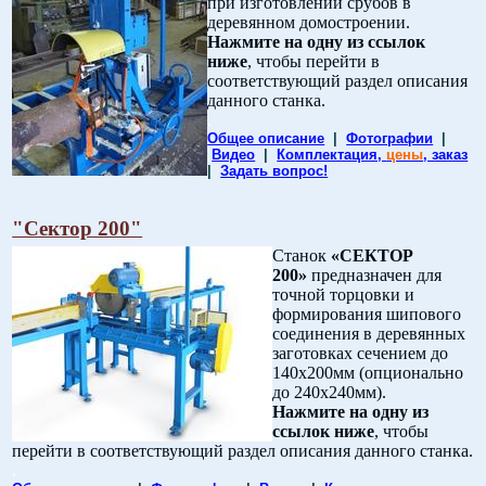
при изготовлении срубов в
деревянном домостроении.
Нажмите на одну из ссылок
ниже
, чтобы перейти в
соответствующий раздел описания
данного станка.
.
Общее описание
|
Фотографии
|
Видео
|
Комплектация,
цены
, заказ
|
Задать вопрос!
"Сектор 200"
Станок
«СЕКТОР
200»
предназначен для
точной торцовки и
формирования шипового
соединения в деревянных
заготовках сечением до
140х200мм (опционально
до 240х240мм).
Нажмите на одну из
ссылок ниже
, чтобы
перейти в соответствующий раздел описания данного станка.
.