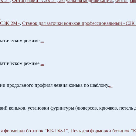
ЗК-2"
,
Фотографии "СЗК-2", актуальная модификация.
,
Фотографи
.
 «СЗК-2М»
,
Станок для заточки коньков профессиональный «СЗК
матическом режиме.
...
матическом режиме.
...
ии продольного профиля лезвия конька по шаблону.
...
звий коньков, установки фурнитуры (люверсов, крючков, петель
ля формовки ботинок "КБ-ПФ-1"
,
Печь для формовки ботинок "К