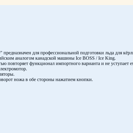
 предназначен для профессиональной подготовки льда для кёрл
йским аналогом канадской машины Ice BOSS / Ice King.
ью повторяет функционал импортного варианта и не уступает е
ектромотор.
ляторы.
оворот ножа в обе стороны нажатием кнопки.