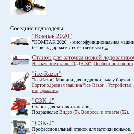
Соседние подразделы:
"Компак 2020"
"КОМПАК 2020" - многофункциональная машина б
беговых дорожек с естественным и
...
Станок для заточки ножей ледозалив
Назначение станка "СДН-St"
,
Особенности конс
"ice-Razor"
"ice-Razor" Машина для подрезки льда у бортов 
Бортоподрезная машина "ice-Razor". Устройство.
информация
.
"СЗК-1"
Станок для заточки коньков
...
Подразделы:
Видео (5)
,
Вопросы и ответы (52)
.
"СЗК-2"
Профессиональный станок для заточки коньков.
..