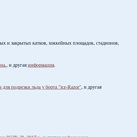
х и закрытых катков, хоккейных площадок, стадионов,
на.
, и другая
информация
.
для подрезки льда у борта "ice-Razor"
, и другая