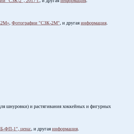
и "СЗК-2", 2017 г.
, и другая
информация
.
-2М»
,
Фотографии "СЗК-2М"
, и другая
информация
.
 для шнуровки) и растягивания хоккейных и фигурных
Б-ФП-1", цена:
, и другая
информация
.