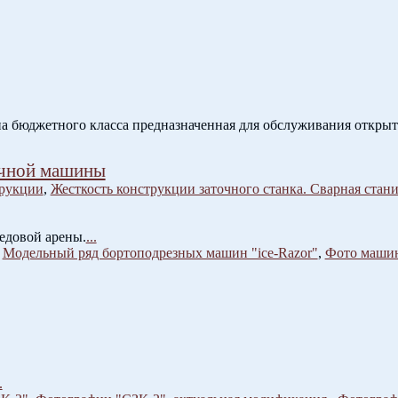
юджетного класса предназначенная для обслуживания открыты
очной машины
трукции
,
Жесткость конструкции заточного станка. Сварная стани
ледовой арены.
...
,
Модельный ряд бортоподрезных машин "ice-Razor"
,
Фото машин 
.