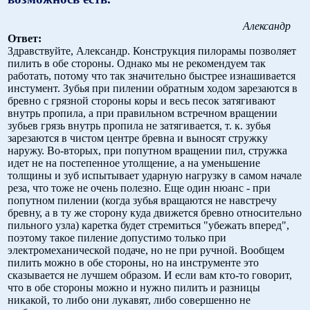
Александр
Ответ:
Здравствуйте, Александр. Конструкция пилорамы позволяет
пилить в обе стороны. Однако мы не рекомендуем так
работать, потому что так значительно быстрее изнашивается
инстумент. Зубья при пилении обратным ходом зарезаются в
бревно с грязной стороны коры и весь песок затягивают
внутрь пропила, а при правильном встречном вращении
зубьев грязь внутрь пропила не затягивается, т. к. зубья
зарезаются в чистом центре бревна и выносят стружку
наружу. Во-вторых, при попутном вращении пил, стружка
идет не на постепенное утолщение, а на уменьшение
толщины и зуб испытывает ударную нагрузку в самом начале
реза, что тоже не очень полезно. Еще один нюанс - при
попутном пилении (когда зубья вращаются не навстречу
бревну, а в ту же сторону куда движется бревно относительно
пильного узла) каретка будет стремиться "убежать вперед",
поэтому такое пиление допустимо только при
электромеханической подаче, но не при ручной. Вообщем
пилить можно в обе стороны, но на инструменте это
сказывается не лучшем образом. И если вам кто-то говорит,
что в обе стороны можно и нужно пилить и разницы
никакой, то либо они лукавят, либо совершенно не