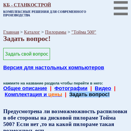
КБ - СТАНКОСТРОЙ
КОМПЛЕКСНЫЕ РЕШЕНИЯ ДЛЯ СОВРЕМЕННОГО
ПРОИЗВОДСТВА
Главная
>
Каталог
>
Пилорамы
>
"Тойма 500"
Задать вопрос!
Задать свой вопрос
Версия для настольных компьютеров
нажмите на название раздела чтобы перейти в него:
Общее описание
|
Фотографии
|
Видео
|
Комплектация и
цены
|
Задать вопрос!
Предусмотрена ли возможможность распиловки
в обе стороны на дисковой пилораме Тойма
500? Если нет ,то на какой пилораме такая
возможнось есть.