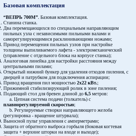
Базовая комплектация
“ВЕПРЬ 700М”
. Базовая комплектация.
Станина станка.
Два перемещающихся по специальным направляющим
пильных узла с независимыми пильными валами и
саморегулирующимися расклинивающими ножами;
Привод перемещения пильных узлов при настройке
толщины выпиливаемого лафета - электромеханический
(управление с отдельного блока на корпусе станка);
Аналоговая линейка для настройки расстояния между
центральными пилами;
Открытый нижний бункер для удаления отходов пиления, с
дверцей и патрубком для подключения аспирации;
Привод вращения пил мощностью
2х22 кВт.
;
Прижимной стабилизирующий ролик в зоне пиления;
Подающий стол для бревен длиной до
6,5
метров:
a. Цепная система подачи (толкатель) с
плавнорегулируемой скоростью
;
b. Регулируемые створки направляющего желоба
(регулировка - вращение штурвала);
Выносной пульт управления с амперметрами;
Защита от обратного выброса горбыля (боковая когтевая
защита + верхние шторки на входе и выходе);