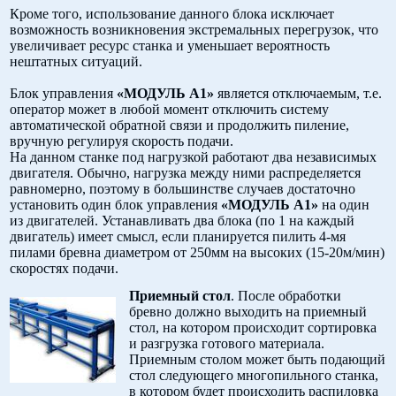
Кроме того, использование данного блока исключает
возможность возникновения экстремальных перегрузок, что
увеличивает ресурс станка и уменьшает вероятность
нештатных ситуаций.
Блок управления
«МОДУЛЬ А1»
является отключаемым, т.е.
оператор может в любой момент отключить систему
автоматической обратной связи и продолжить пиление,
вручную регулируя скорость подачи.
На данном станке под нагрузкой работают два независимых
двигателя. Обычно, нагрузка между ними распределяется
равномерно, поэтому в большинстве случаев достаточно
установить один блок управления
«МОДУЛЬ А1»
на один
из двигателей. Устанавливать два блока (по 1 на каждый
двигатель) имеет смысл, если планируется пилить 4-мя
пилами бревна диаметром от 250мм на высоких (15-20м/мин)
скоростях подачи.
Приемный стол
. После обработки
бревно должно выходить на приемный
стол, на котором происходит сортировка
и разгрузка готового материала.
Приемным столом может быть подающий
стол следующего многопильного станка,
в котором будет происходить распиловка