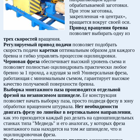
обрабатываемой заготовки.
При этом заготовка,
закрепленная «в центрах»,
вращается вокруг своей оси.
Привод вращения бревна
позволяет выбирать одну из
трех скоростей
вращения.
Регулируемый привод подачи
позволяет подобрать
скорость подачи
каретки
оптимальным образом для каждого
бревна и гибко управлять процессом оцилиндровки.
Черновая фреза
обеспечивает высокий уровень съема и
позволяет полностью оцилиндровать практически любое
бревно за 1 проход, а идущая за ней Универсальная фреза,
работающая с минимальным съемом, гарантирует высокое
качество получаемой поверхности бревна.
Выборка монтажного паза
производится отдельной
фрезой на независимом шпинделе.
Ее конструкция
позволяет начать выборку паза, просто подведя фрезу в зону
обработки вращением штурвала.
Нет необходимости
двигать фрезу по линейке в вертикальном направлении
,
как это приходится каждый раз делать на одношпиндельных
станках типа "Медведь" и его аналогах, у которых фреза
монтажного паза находится на том же шпинделе, что и
оцилиндровочная фреза.