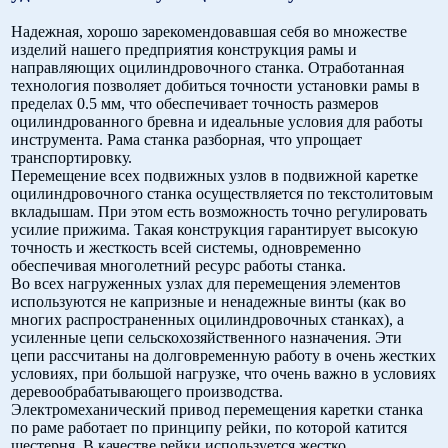
Надежная, хорошо зарекомендовавшая себя во множестве
изделий нашего предприятия конструкция рамы и
направляющих оцилиндровочного станка. Отработанная
технология позволяет добиться точности установки рамы в
пределах 0.5 мм, что обеспечивает точность размеров
оцилиндрованного бревна и идеальные условия для работы
инструмента. Рама станка разборная, что упрощает
транспортировку.
Перемещение всех подвижных узлов в подвижной каретке
оцилиндровочного станка осуществляется по текстолитовым
вкладышам. При этом есть возможность точно регулировать
усилие прижима. Такая конструкция гарантирует высокую
точность и жесткость всей системы, одновременно
обеспечивая многолетний ресурс работы станка.
Во всех нагруженных узлах для перемещения элементов
используются не капризные и ненадежные винты (как во
многих распространенных оцилиндровочных станках), а
усиленные цепи сельскохозяйственного назначения. Эти
цепи рассчитаны на долговременную работу в очень жестких
условиях, при большой нагрузке, что очень важно в условиях
деревообрабатывающего производства.
Электромеханический привод перемещения каретки станка
по раме работает по принципу рейки, по которой катится
шестерня. В качестве рейки используется жестко